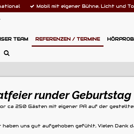
national
Mobil mit eigener Bühne, Licht und T
S
NSER TEAM
REFERENZEN / TERMINE
HÖRPROB
vatfeier runder Geburtsta
vor ca 250 Gästen mit eigener PA auf der gestellt
r haben uns gut aufgehoben gefühlt, Vielen Dank d