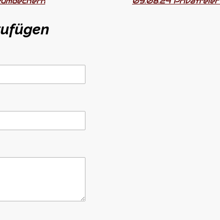
Rumbechern
zufügen