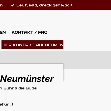
on
Laut, wild, dreckiger RocK
EN
KONTAKT / FAQ
HIER KONTAKT AUFNEHMEN
g Neumünster
en Bühne die Bude
afür ;)