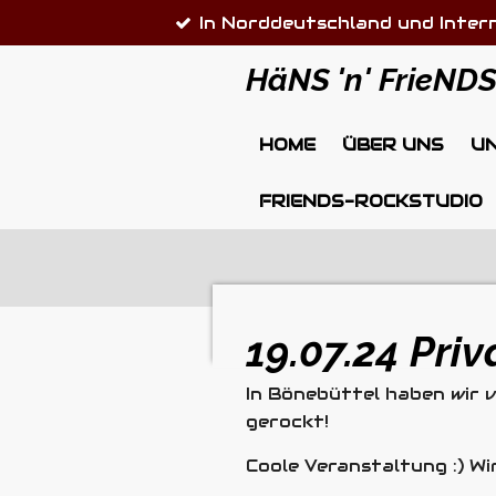
In Norddeutschland und Inter
Zum
Hauptinhalt
HäNS 'n' FrieND
springen
HOME
ÜBER UNS
U
FRIENDS-ROCKSTUDIO
19.07.24 Pri
In Bönebüttel haben wir 
gerockt!
Coole Veranstaltung :) Wi