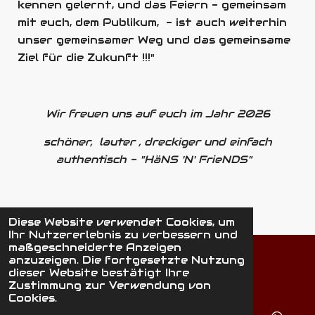
kennen gelernt, und das Feiern - gemeinsam
mit euch, dem Publikum, - ist auch weiterhin
unser gemeinsamer Weg und das gemeinsame
Ziel für die Zukunft !!!"
Wir freuen uns auf euch im Jahr 2026
schöner, lauter , dreckiger und einfach
authentisch - "HäNS 'N' FrieNDS"
Diese Website verwendet Cookies, um
Ihr Nutzererlebnis zu verbessern und
maßgeschneiderte Anzeigen
Teilen
Teilen
Teilen
anzuzeigen. Die fortgesetzte Nutzung
dieser Website bestätigt Ihre
©
2026
HäNS 'N' FrieNDS
Zustimmung zur Verwendung von
Cookies.