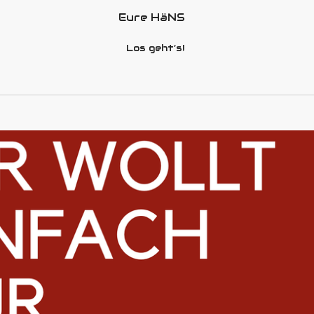
Eure HäNS
Los geht’s!