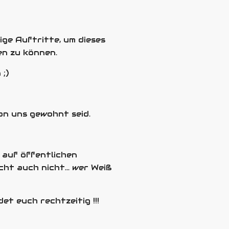
ge Auftritte, um dieses
en zu können.
 ;)
 von uns gewohnt seid.
 auf öffentlichen
cht auch nicht... wer Weiß
et euch rechtzeitig !!!