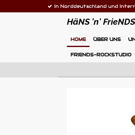
In Norddeutschland und Inter
Zum
Hauptinhalt
HäNS 'n' FrieND
springen
HOME
ÜBER UNS
U
FRIENDS-ROCKSTUDIO