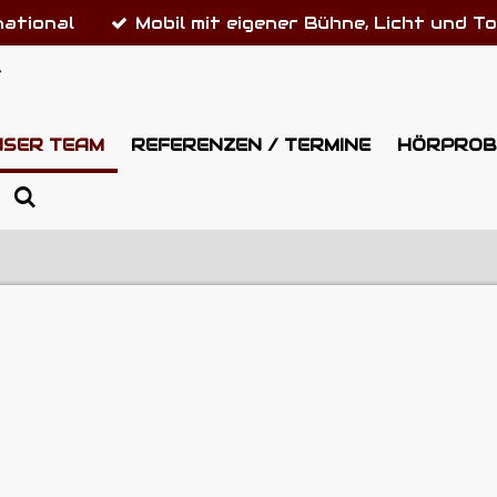
national
Mobil mit eigener Bühne, Licht und T
S
NSER TEAM
REFERENZEN / TERMINE
HÖRPROB