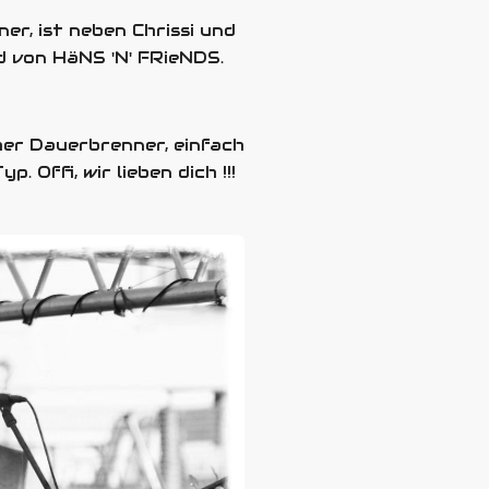
ner, ist neben Chrissi und
d von HäNS 'N' FRieNDS.
her Dauerbrenner, einfach
p. Offi, wir lieben dich !!!