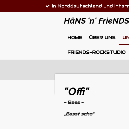
In Norddeutschland und Inter
Zum
Hauptinhalt
HäNS 'n' FrieND
springen
HOME
ÜBER UNS
U
FRIENDS-ROCKSTUDIO
"Offi"
- Bass -
,,Basst scho''