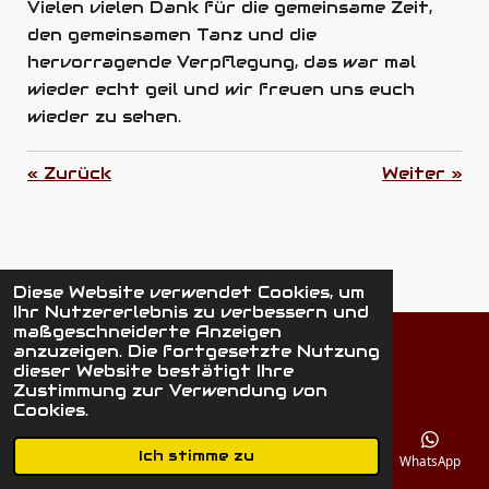
Vielen vielen Dank für die gemeinsame Zeit,
den gemeinsamen Tanz und die
hervorragende Verpflegung, das war mal
wieder echt geil und wir freuen uns euch
wieder zu sehen.
«
Zurück
Weiter
»
Diese Website verwendet Cookies, um
Ihr Nutzererlebnis zu verbessern und
maßgeschneiderte Anzeigen
Teilen
Teilen
Teilen
anzuzeigen. Die fortgesetzte Nutzung
dieser Website bestätigt Ihre
©
2026
HäNS 'N' FrieNDS
Zustimmung zur Verwendung von
Cookies.
Ich stimme zu
E-Mail
Telefon
Karte
Instagram
WhatsApp