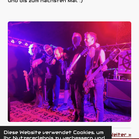
und bis zum nächsten Mal. :)
Diese Website verwendet Cookies, um
«
Zurück
Weiter
»
Ihr Nutzererlebnis zu verbessern und