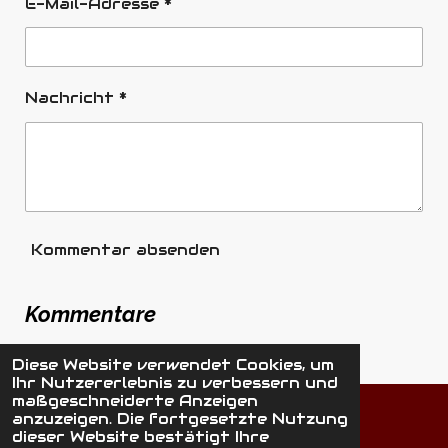
E-Mail-Adresse *
Nachricht *
Kommentar absenden
Kommentare
Es gibt noch keine Kommentare.
Diese Website verwendet Cookies, um
Ihr Nutzererlebnis zu verbessern und
maßgeschneiderte Anzeigen
Teilen
Teilen
Teilen
anzuzeigen. Die fortgesetzte Nutzung
dieser Website bestätigt Ihre
©
2026
HäNS 'N' FrieNDS