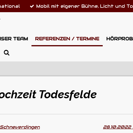
national
Mobil mit eigener Bühne, Licht und T
S
NSER TEAM
REFERENZEN / TERMINE
HÖRPROB
ochzeit Todesfelde
 Schneverdingen
28.10.2022 