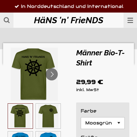
In Norddeutschland und International
Zum
Hauptinhalt
HäNS 'n' FrieNDS
springen
Männer Bio-T-
Shirt
29,99 €
inkl. MwSt
Farbe