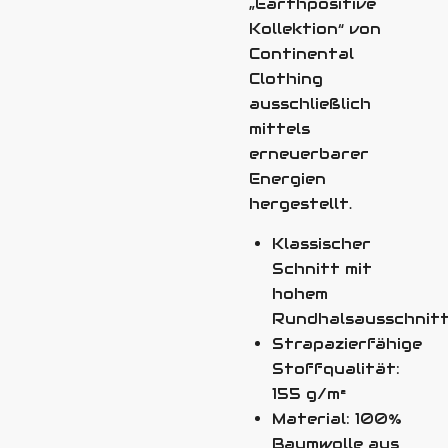
„Earthpositive
Kollektion“ von
Continental
Clothing
ausschließlich
mittels
erneuerbarer
Energien
hergestellt.
Klassischer
Schnitt mit
hohem
Rundhalsausschnit
Strapazierfähige
Stoffqualität:
155 g/m²
Material: 100%
Baumwolle aus