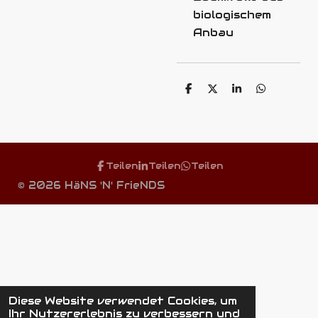
biologischem
Anbau
T
T
T
T
e
e
e
e
i
i
i
i
l
l
l
l
e
e
e
e
n
n
n
n
Teilen
Teilen
Teilen
©
2026
HäNS 'N' FrieNDS
Diese Website verwendet Cookies, um
Ihr Nutzererlebnis zu verbessern und